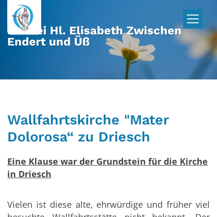
Zum Inhalt springen
Pfarrei Hl. Elisabeth Zwischen
Endert und Üß
Wallfahrtskirche "Mater
Dolorosa“ zu Driesch
Eine Klause war der Grundstein für die Kirche
in Driesch
Vielen ist diese alte, ehrwürdige und früher viel